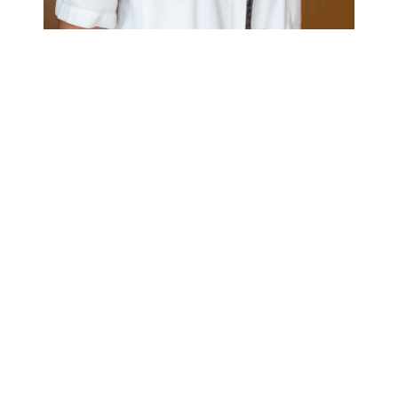
VOTRE CHIRURGIENNE
Dr Sophie Martella Favre
Chirurgien Plasticien
« La chirurgie plastique est un domaine
varié, passionnant, qui évolue et se