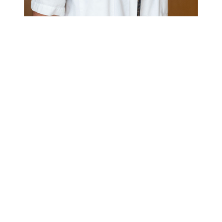
VOTRE CHIRURGIENNE
Dr Sophie Martella Favre
Chirurgien Plasticien
« La chirurgie plastique est un domaine
varié, passionnant, qui évolue et se